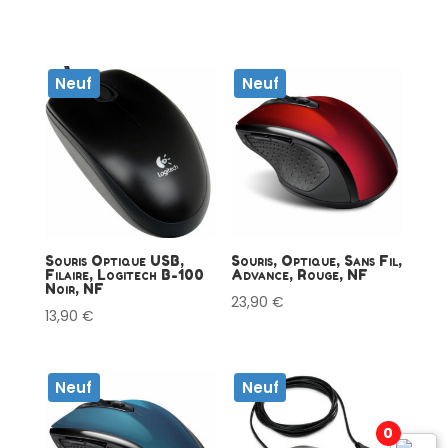
Neuf
Neuf
Souris Optique USB,
Souris, Optique, Sans Fil,
Filaire, Logitech B-100
Advance, Rouge, NF
Noir, NF
23,90
€
13,90
€
Neuf
Neuf
0