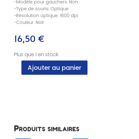
-Modèle pour gauchers: Non
-Type de souris: Optique
-Résolution optique: 1600 dpi
-Couleur: Noir
16,50
€
Plus que 1 en stock
Ajouter au panier
quantité
de
Souris,
Optique,
Sans
Fil,
Advance,
Noir,
NF
Produits similaires