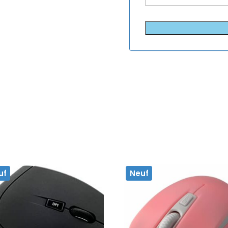
uf
Neuf