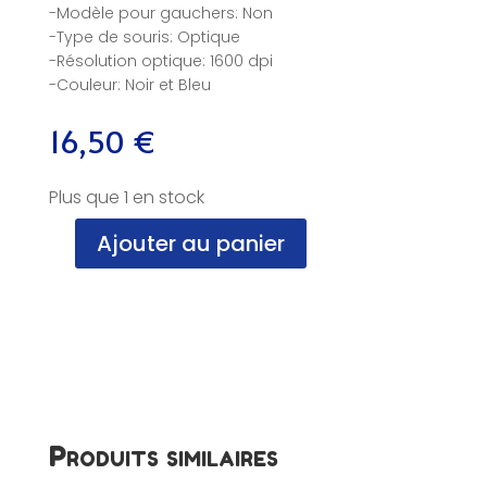
-Modèle pour gauchers: Non
-Type de souris: Optique
-Résolution optique: 1600 dpi
-Couleur: Noir et Bleu
16,50
€
Plus que 1 en stock
Ajouter au panier
quantité
de
Souris,
Optique,
Sans
Fil,
Advance,
Bleu,
NF
Produits similaires