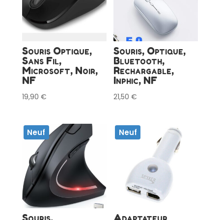
Souris Optique,
Souris, Optique,
Sans Fil,
Bluetooth,
Microsoft, Noir,
Rechargable,
NF
Inphic, NF
19,90
€
21,50
€
Neuf
Neuf
Souris,
Adaptateur