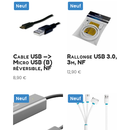
Neuf
Neuf
Cable USB —>
Rallonge USB 3.0,
Micro USB (B)
3m, NF
réversible, NF
12,90
€
8,90
€
Neuf
Neuf