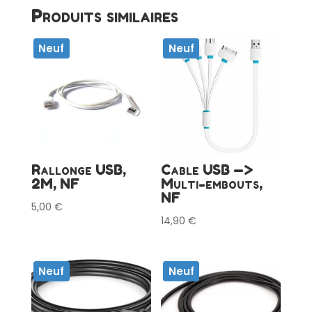
Produits similaires
Neuf
Neuf
Rallonge USB,
Cable USB —>
2M, NF
Multi-embouts,
NF
5,00
€
14,90
€
Neuf
Neuf