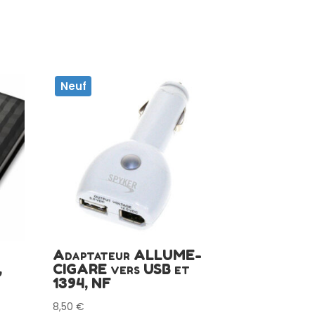
Neuf
Adaptateur ALLUME-
,
CIGARE vers USB et
1394, NF
8,50
€