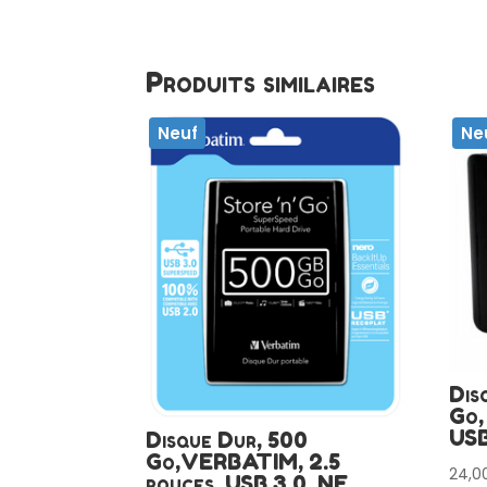
Produits similaires
Neuf
Ne
Dis
Go,
USB
Disque Dur, 500
Go,VERBATIM, 2.5
24,0
pouces, USB 3.0, NF