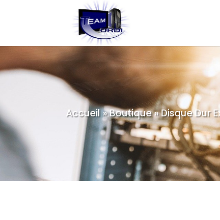
Accueil
»
Boutique
»
Disque Dur E