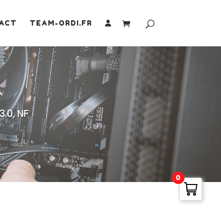
ACT
TEAM-ORDI.FR
.0, NF
0