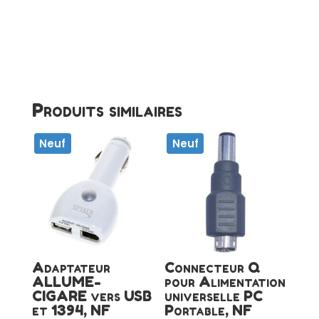
Externe,
128
Go,Digitus,
M.2,
USB
3.1,
NF
Produits similaires
Neuf
Neuf
Adaptateur
Connecteur Q
ALLUME-
pour Alimentation
CIGARE vers USB
universelle PC
et 1394, NF
Portable, NF