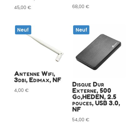
68,00
€
45,00
€
Neuf
Neuf
Antenne Wifi,
3dbi, Edimax, NF
Disque Dur
Externe, 500
4,00
€
Go,HEDEN, 2.5
pouces, USB 3.0,
NF
54,00
€