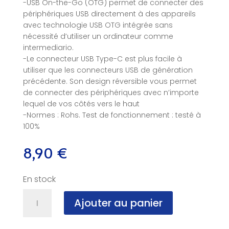
-USB On-the-Go (OTG) permet de connecter des
périphériques USB directement à des appareils
avec technologie USB OTG intégrée sans
nécessité d’utiliser un ordinateur comme
intermediario.
-Le connecteur USB Type-C est plus facile à
utiliser que les connecteurs USB de génération
précédente. Son design réversible vous permet
de connecter des périphériques avec n’importe
lequel de vos côtés vers le haut
-Normes : Rohs. Test de fonctionnement : testé à
100%
8,90
€
En stock
quantité
Ajouter au panier
de
Adaptateur
USB