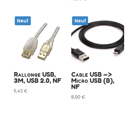
Neuf
Neuf
Rallonge USB,
Cable USB —>
3M, USB 2.0, NF
Micro USB (B),
NF
5,42
€
8,90
€