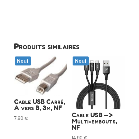
3.2
mâle
vers
USB-
C
femelle,
Produits similaires
NF
Neuf
Neuf
Cable USB Carré,
A vers B, 3m, NF
Cable USB —>
7,90
€
Multi-embouts,
NF
14,90
€