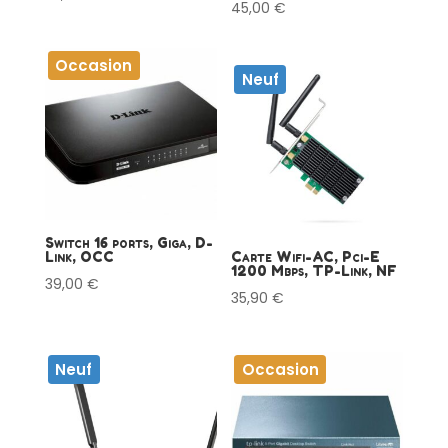
45,00
€
Occasion
Neuf
Switch 16 ports, Giga, D-
Link, OCC
Carte Wifi-AC, Pci-E
1200 Mbps, TP-Link, NF
39,00
€
35,90
€
Neuf
Occasion