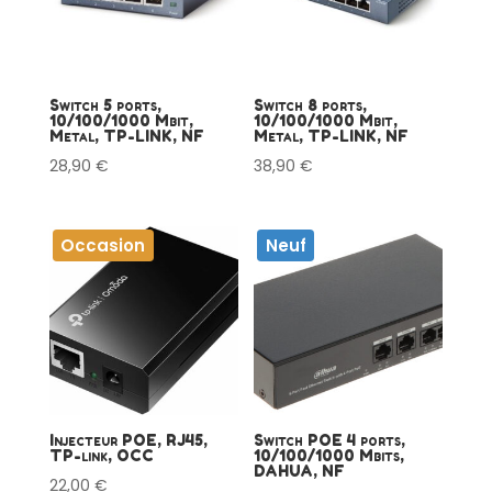
Switch 5 ports,
Switch 8 ports,
10/100/1000 Mbit,
10/100/1000 Mbit,
Metal, TP-LINK, NF
Metal, TP-LINK, NF
28,90
€
38,90
€
Occasion
Neuf
Injecteur POE, RJ45,
Switch POE 4 ports,
TP-link, OCC
10/100/1000 Mbits,
DAHUA, NF
22,00
€