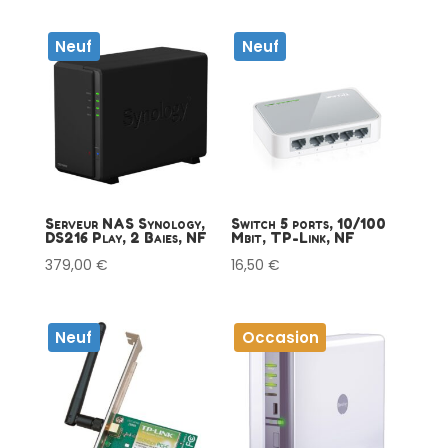
Neuf
Neuf
Serveur NAS Synology,
Switch 5 ports, 10/100
DS216 Play, 2 Baies, NF
Mbit, TP-Link, NF
379,00
€
16,50
€
Neuf
Occasion