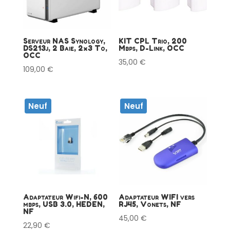
Serveur NAS Synology,
KIT CPL Trio, 200
DS213j, 2 Baie, 2×3 To,
Mbps, D-Link, OCC
OCC
35,00
€
109,00
€
Neuf
Neuf
Adaptateur Wifi-N, 600
Adaptateur WIFI vers
mbps, USB 3.0, HEDEN,
RJ45, Vonets, NF
NF
45,00
€
22,90
€