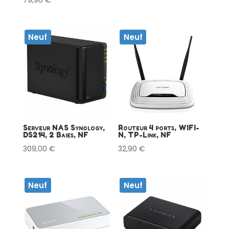
79,90
€
Neuf
Neuf
Serveur NAS Synology,
Routeur 4 ports, WIFI-
DS214, 2 Baies, NF
N, TP-Link, NF
309,00
€
32,90
€
Neuf
Neuf