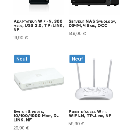
Adaptateur Wifi-N, 300
Serveur NAS Synology,
mbps, USB 3.0, TP-LINK,
DS414, 4 Baie, OCC
NF
149,00
€
19,90
€
Neuf
Neuf
Switch 8 ports,
Point d’acces Wifi,
10/100/1000 Mbit, D-
WIFI-N, TP-Link, NF
LINK, NF
59,90
€
29,90
€