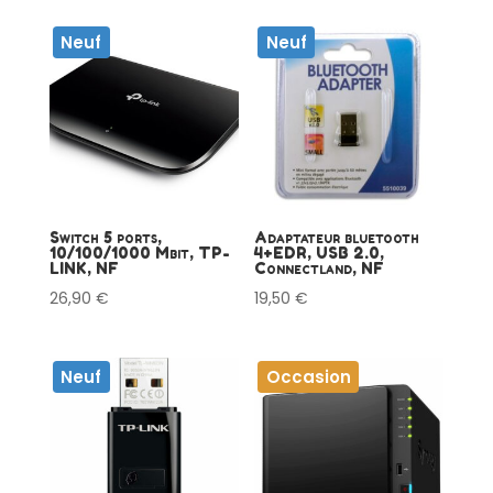
Neuf
Neuf
Switch 5 ports,
Adaptateur bluetooth
10/100/1000 Mbit, TP-
4+EDR, USB 2.0,
LINK, NF
Connectland, NF
26,90
€
19,50
€
Neuf
Occasion