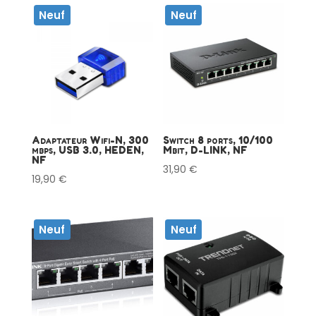
Neuf
Neuf
Adaptateur Wifi-N, 300
Switch 8 ports, 10/100
mbps, USB 3.0, HEDEN,
Mbit, D-LINK, NF
NF
31,90
€
19,90
€
Neuf
Neuf