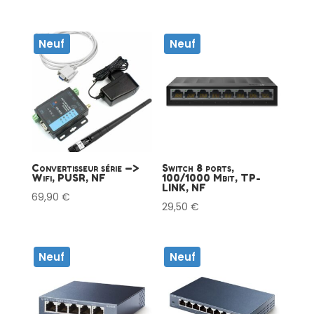
Neuf
Neuf
Convertisseur série —>
Switch 8 ports,
Wifi, PUSR, NF
100/1000 Mbit, TP-
LINK, NF
69,90
€
29,50
€
Neuf
Neuf