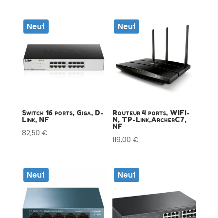
Neuf
Neuf
Switch 16 ports, Giga, D-
Routeur 4 ports, WIFI-
Link, NF
N, TP-Link,ArcherC7,
NF
82,50
€
119,00
€
Neuf
Neuf