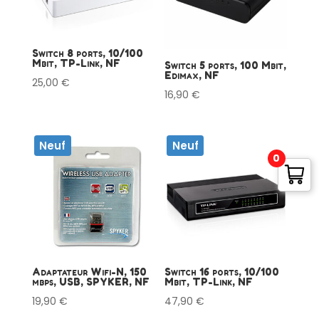
Switch 8 ports, 10/100
Mbit, TP-Link, NF
Switch 5 ports, 100 Mbit,
Edimax, NF
25,00
€
16,90
€
Neuf
Neuf
0
Adaptateur Wifi-N, 150
Switch 16 ports, 10/100
mbps, USB, SPYKER, NF
Mbit, TP-Link, NF
19,90
€
47,90
€