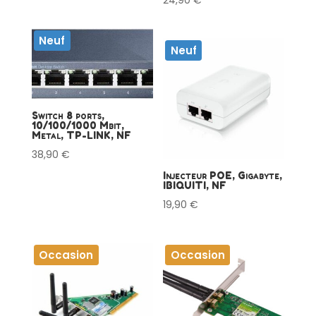
Neuf
Neuf
Switch 8 ports,
10/100/1000 Mbit,
Metal, TP-LINK, NF
38,90
€
Injecteur POE, Gigabyte,
IBIQUITI, NF
19,90
€
Occasion
Occasion