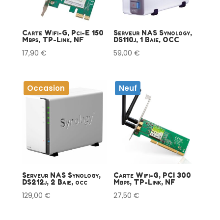
Carte Wifi-G, Pci-E 150
Serveur NAS Synology,
Mbps, TP-Link, NF
DS110j, 1 Baie, OCC
17,90
€
59,00
€
Occasion
Neuf
Serveur NAS Synology,
Carte Wifi-G, PCI 300
DS212j, 2 Baie, occ
Mbps, TP-Link, NF
129,00
€
27,50
€