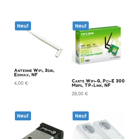
Neuf
Neuf
Antenne Wifi, 3dbi,
Edimax, NF
Carte Wifi-G, Pci-E 300
4,00
€
Mbps, TP-Link, NF
28,00
€
Neuf
Neuf