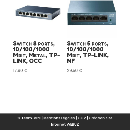
Switch 8 ports,
Switch 5 ports,
10/100/1000
10/100/1000
Mbit, Metal, TP-
Mbit, TP-LINK,
LINK, OCC
NF
17,90
€
29,50
€
© Team-ordi |
Mentions Légales
|
CGV
|
Création site
Internet WEBUZ