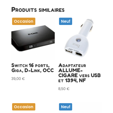
Produits similaires
Occasion
Neuf
Switch 16 ports,
Adaptateur
Giga, D-Link, OCC
ALLUME-
CIGARE vers USB
39,00
€
et 1394, NF
8,50
€
Occasion
Neuf