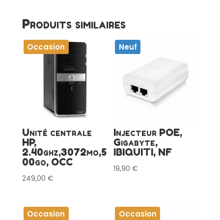
OCC
Produits similaires
Occasion
Neuf
Unité centrale
Injecteur POE,
HP,
Gigabyte,
2.40ghz,3072mo,5
IBIQUITI, NF
00go, OCC
19,90
€
249,00
€
Occasion
Occasion