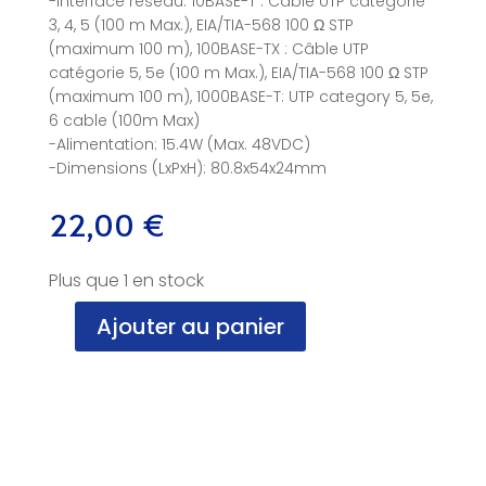
-Interface réseau: 10BASE-T : Câble UTP catégorie
3, 4, 5 (100 m Max.), EIA/TIA-568 100 Ω STP
(maximum 100 m), 100BASE-TX : Câble UTP
catégorie 5, 5e (100 m Max.), EIA/TIA-568 100 Ω STP
(maximum 100 m), 1000BASE-T: UTP category 5, 5e,
6 cable (100m Max)
-Alimentation: 15.4W (Max. 48VDC)
-Dimensions (LxPxH): 80.8x54x24mm
22,00
€
Plus que 1 en stock
Ajouter au panier
quantité
de
Injecteur
POE,
RJ45,
TP-
link,