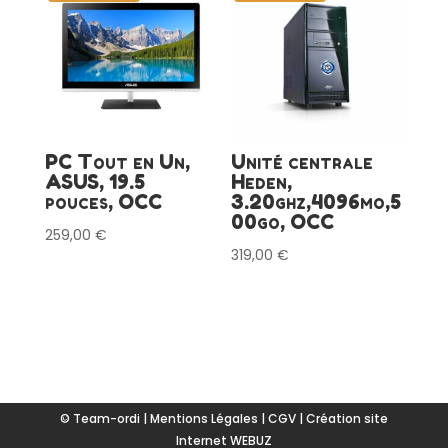
PC Tout en Un,
Unité centrale
ASUS, 19.5
Heden,
pouces, OCC
3.20ghz,4096mo,5
00go, OCC
259,00
€
319,00
€
© Team-ordi |
Mentions Légales
|
CGV
|
Création site
Internet WEBUZ