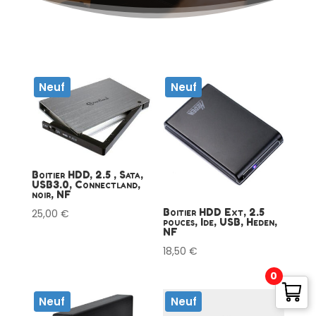
Neuf
Neuf
Boitier HDD, 2.5 , Sata,
USB3.0, Connectland,
noir, NF
Boitier HDD Ext, 2.5
25,00
€
pouces, Ide, USB, Heden,
NF
18,50
€
0
Neuf
Neuf