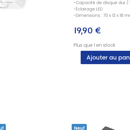
-Capacité de disque dur / S
-Éclairage LED
-Dimensions : 70 x 13 x 18 
19,90
€
Plus que 1 en stock
Ajouter au pan
quantité
de
Boitier
HDD,
2.5
,
Sata,
USB3.0,
ICY-
BOX,
NF
uf
Neuf