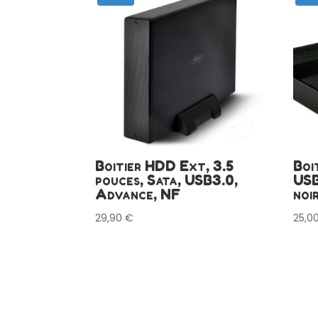
Boitier HDD Ext, 3.5
Boi
pouces, Sata, USB3.0,
USB
Advance, NF
noi
29,90
€
25,0