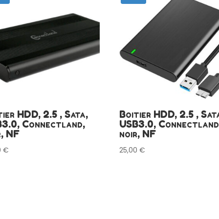
tier HDD, 2.5 , Sata,
Boitier HDD, 2.5 , Sat
3.0, Connectland,
USB3.0, Connectland
r, NF
noir, NF
0
€
25,00
€