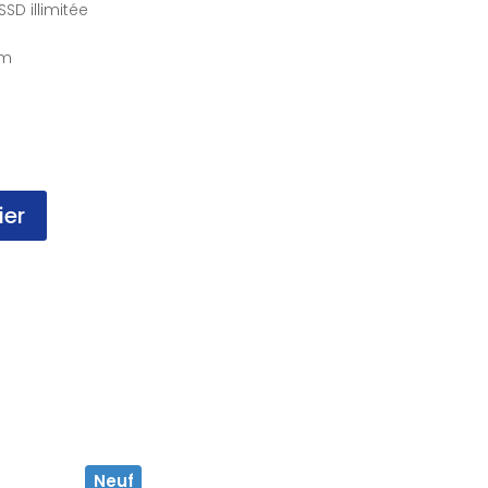
SD illimitée
mm
ier
Neuf