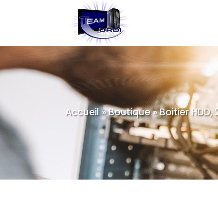
Accueil
»
Boutique
»
Boitier HDD, 