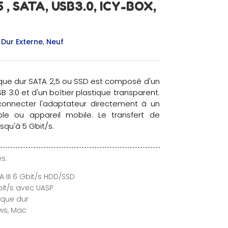
5 , SATA, USB3.0, ICY-BOX,
 Dur Externe
,
Neuf
sque dur SATA 2,5 ou SSD est composé d'un
B 3.0 et d'un boîtier plastique transparent.
 connecter l'adaptateur directement à un
ble ou appareil mobile. Le transfert de
squ'à 5 Gbit/s.
s:
A III 6 Gbit/s HDD/SSD
bit/s avec UASP
sque dur
ws, Mac