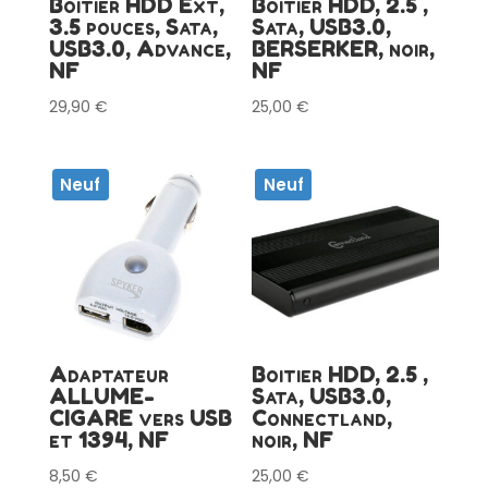
Boitier HDD Ext,
Boitier HDD, 2.5 ,
3.5 pouces, Sata,
Sata, USB3.0,
USB3.0, Advance,
BERSERKER, noir,
NF
NF
29,90
€
25,00
€
Neuf
Neuf
Adaptateur
Boitier HDD, 2.5 ,
ALLUME-
Sata, USB3.0,
CIGARE vers USB
Connectland,
et 1394, NF
noir, NF
8,50
€
25,00
€