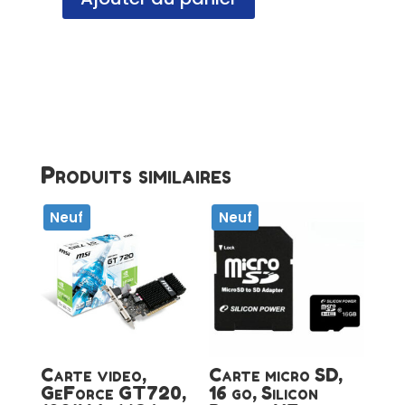
quantité
de
Ventirad
Socket
AMD,
AM4,
NF
Produits similaires
Neuf
Neuf
Carte video,
Carte micro SD,
GeForce GT720,
16 go, Silicon