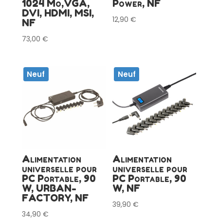
1024 Mo,VGA,
Power, NF
DVI, HDMI, MSI,
12,90
€
NF
73,00
€
Neuf
Neuf
Alimentation
Alimentation
universelle pour
universelle pour
PC Portable, 90
PC Portable, 90
W, URBAN-
W, NF
FACTORY, NF
39,90
€
34,90
€