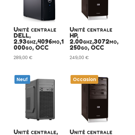
Unité centrale
Unité centrale
DELL,
HP,
2.93ghz,4096mo,1
2.00ghz,3072mo,
000go, OCC
250go, OCC
289,00
€
249,00
€
Neuf
Occasion
Unité centrale,
Unité centrale