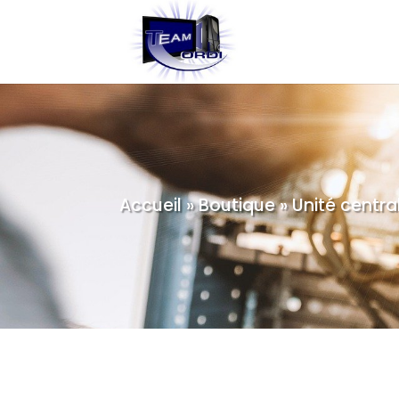
Accueil
»
Boutique
»
Unité centr