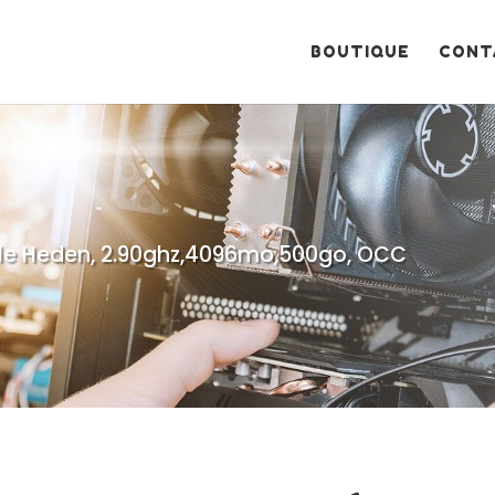
Recherche
de
produits
BOUTIQUE
CONT
ale Heden, 2.90ghz,4096mo,500go, OCC