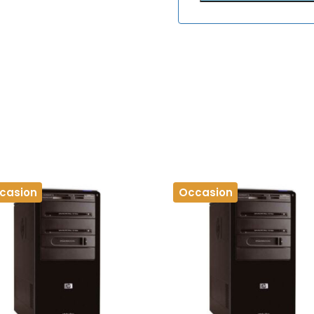
casion
Occasion