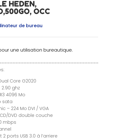
E HEDEN,
O,500GO, OCC
inateur de bureau
our une utilisation bureautique.
s:
 Dual Core G2020
 2.90 ghz
DR3 4096 Mo
o sata
hic – 224 Mo DVI / VGA
r CD/DVD double couche
00 mbps
annel
2 ports USB 3.0 à l’arriere