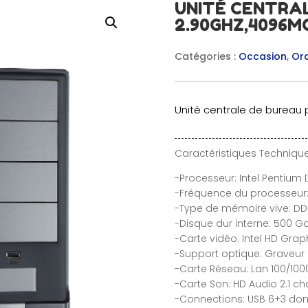
UNITÉ CENTRAL
2.90GHZ,4096M
Catégories :
Occasion
,
Ord
Unité centrale de bureau p
Caractéristiques Technique
-Processeur: Intel Pentium
-Fréquence du processeur:
-Type de mémoire vive: D
-Disque dur interne: 500 G
-Carte vidéo: Intel HD Grap
-Support optique: Graveu
-Carte Réseau: Lan 100/10
-Carte Son: HD Audio 2.1 ch
-Connections: USB 6+3 dont 