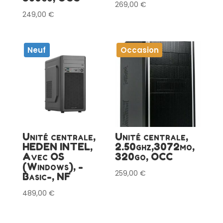
269,00
€
249,00
€
Neuf
Occasion
Unité centrale,
Unité centrale,
HEDEN INTEL,
2.50ghz,3072mo,
Avec OS
320go, OCC
(Windows), -
259,00
€
Basic-, NF
489,00
€