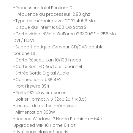
-Processeur: Intel Pentium D
-Fréquence du processeur: 2.80 ghz
-Type de mémoire vive: DDR2 4096 Mo
-Disque dur interne: 500 Go Sata 2
-Carte vidéo: NVidia GeForce G9300GE – 256 Mo
DVI / HDMI
-Support optique: Graveur CD/DVD double
couche LS
-Carte Réseau: Lan 10/100 mbps
-Carte Son: HD Audio 5.1 channel
-Entrée Sortie Digital Audio
-Connections: USB 4+2
-Port Firewire1394
-Ports PS2 clavier / souris
-Boitier Format ATX (2x 5.25 / 1x 3.5)
-Lecteur de cartes mémoires
-Alimentation 300W
-Licence Windows 7 Home Premium – 64 bit
Upgraded WIN 10 Home 64 bit
-Livré sans clavier / souris