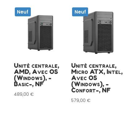
Neuf
Neuf
Unité centrale,
Unité centrale,
AMD, Avec OS
Micro ATX, Intel,
(Windows), -
Avec OS
Basic-, NF
(Windows), -
Confort-, NF
489,00
€
579,00
€