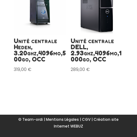
Unité centrale
Unité centrale
Heden,
DELL,
3.20ghz,4096mo,5
2.93ghz,4096mo,1
00go, OCC
000go, OCC
319,00
€
289,00
€
© Team-ordi |
Mentions Légales
|
CGV
|
Création site
Internet WEBUZ