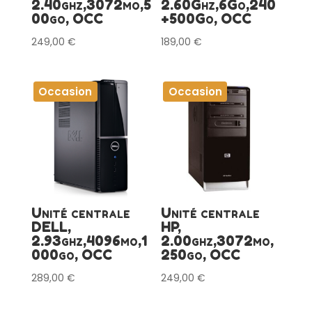
2.40ghz,3072mo,5
2.60Ghz,6Go,240
00go, OCC
+500Go, OCC
249,00
€
189,00
€
Occasion
Occasion
Unité centrale
Unité centrale
DELL,
HP,
2.93ghz,4096mo,1
2.00ghz,3072mo,
000go, OCC
250go, OCC
289,00
€
249,00
€