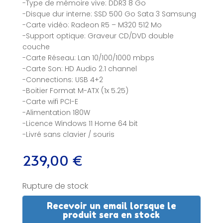
-Type de mémoire vive: DDR3 8 Go
-Disque dur interne: SSD 500 Go Sata 3 Samsung
-Carte vidéo: Radeon R5 – M320 512 Mo
-Support optique: Graveur CD/DVD double
couche
-Carte Réseau: Lan 10/100/1000 mbps
-Carte Son: HD Audio 2.1 channel
-Connections: USB 4+2
-Boitier Format M-ATX (1x 5.25)
-Carte wifi PCI-E
-Alimentation 180W
-Licence Windows 11 Home 64 bit
-Livré sans clavier / souris
239,00
€
Rupture de stock
Recevoir un email lorsque le
produit sera en stock