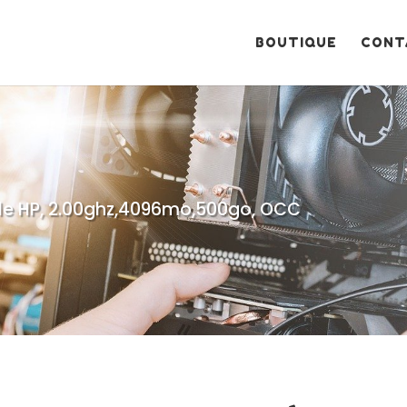
Recherche
de
produits
BOUTIQUE
CONT
ale HP, 2.00ghz,4096mo,500go, OCC