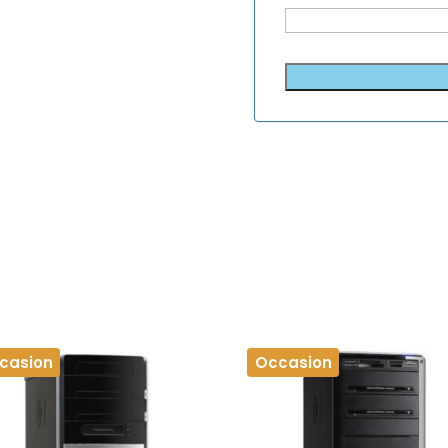
casion
Occasion