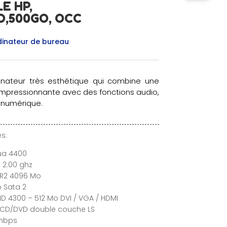
E HP,
O,500GO, OCC
inateur de bureau
dinateur très esthétique qui combine une
impressionnante avec des fonctions audio,
 numérique.
s:
Dua 4400
 2.00 ghz
DR2 4096 Mo
o Sata 2
D 4300 – 512 Mo DVI / VGA / HDMI
 CD/DVD double couche LS
 mbps