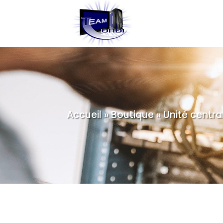
Accueil
»
Boutique
»
Unité centr