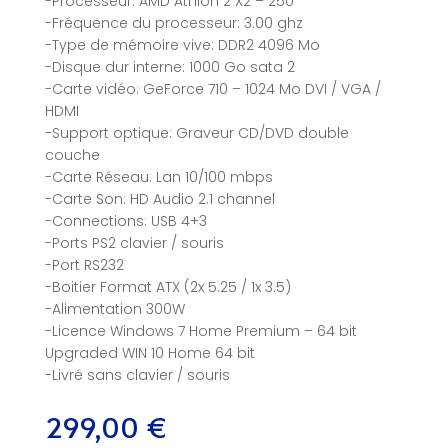
-Processeur: AMD Athlon 2 X2 – 250
-Fréquence du processeur: 3.00 ghz
-Type de mémoire vive: DDR2 4096 Mo
-Disque dur interne: 1000 Go sata 2
-Carte vidéo: GeForce 710 – 1024 Mo DVI / VGA /
HDMI
-Support optique: Graveur CD/DVD double
couche
-Carte Réseau: Lan 10/100 mbps
-Carte Son: HD Audio 2.1 channel
-Connections: USB 4+3
-Ports PS2 clavier / souris
-Port RS232
-Boitier Format ATX (2x 5.25 / 1x 3.5)
-Alimentation 300W
-Licence Windows 7 Home Premium – 64 bit
Upgraded WIN 10 Home 64 bit
-Livré sans clavier / souris
299,00
€