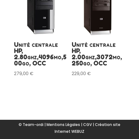
Unité centrale
Unité centrale
HP,
HP,
2.80ghz,4096mo,5
2.00ghz,3072mo,
00go, OCC
250go, OCC
279,00
€
229,00
€
© Team-ordi |
Mentions Légales
|
CGV
|
Création site
Internet WEBUZ