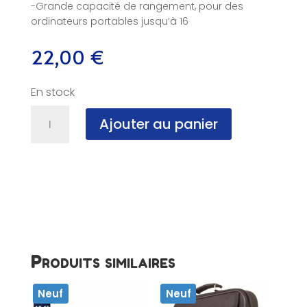
-Grande capacité de rangement, pour des
ordinateurs portables jusqu’à 16
22,00
€
En stock
quantité
Ajouter au panier
de
Sacoche
pour
portable
16
pouces,
Lenovo,
NF
Produits similaires
Neuf
Neuf