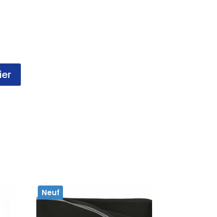
ier
Neuf