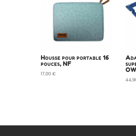
Housse pour portable 16
Ada
pouces, NF
sup
OW
17,00
€
44,