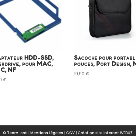
ptateur HDD-SSD,
Sacoche pour portabl
erdrive, pour MAC,
pouces, Port Design, 
C, NF
19,90
€
90
€
© Team-ordi |
Mentions Légales
|
CGV
|
Création site Internet WEBUZ