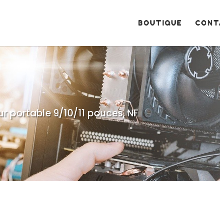
Recherche
de
produits
BOUTIQUE
CONT
r portable 9/10/11 pouces, NF