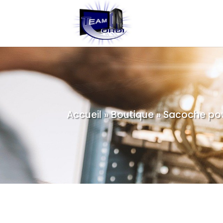
Accueil
»
Boutique
»
Sacoche pou