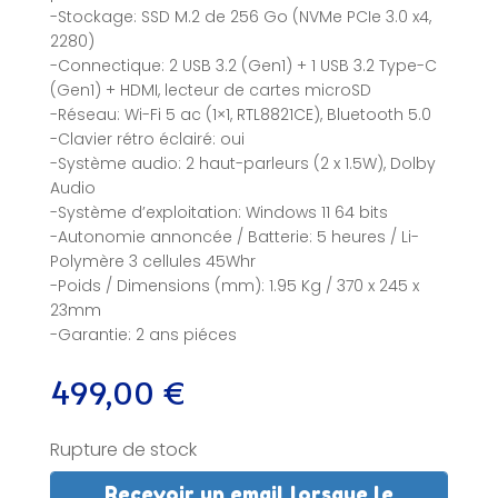
-Stockage: SSD M.2 de 256 Go (NVMe PCIe 3.0 x4,
2280)
-Connectique: 2 USB 3.2 (Gen1) + 1 USB 3.2 Type-C
(Gen1) + HDMI, lecteur de cartes microSD
-Réseau: Wi-Fi 5 ac (1×1, RTL8821CE), Bluetooth 5.0
-Clavier rétro éclairé: oui
-Système audio: 2 haut-parleurs (2 x 1.5W), Dolby
Audio
-Système d’exploitation: Windows 11 64 bits
-Autonomie annoncée / Batterie: 5 heures / Li-
Polymère 3 cellules 45Whr
-Poids / Dimensions (mm): 1.95 Kg / 370 x 245 x
23mm
-Garantie: 2 ans piéces
499,00
€
Rupture de stock
Recevoir un email lorsque le