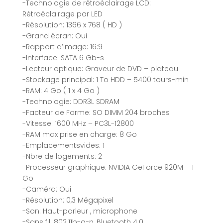
-Technologie de rétroéclairage LCD:
Rétroéclairage par LED
-Résolution: 1366 x 768 ( HD )
-Grand écran: Oui
-Rapport d’image: 16:9
-Interface: SATA 6 Gb-s
-Lecteur optique: Graveur de DVD – plateau
-Stockage principal: 1 To HDD – 5400 tours-min
-RAM: 4 Go ( 1 x 4 Go )
-Technologie: DDR3L SDRAM
-Facteur de Forme: SO DIMM 204 broches
-Vitesse: 1600 MHz – PC3L-12800
-RAM max prise en charge: 8 Go
-Emplacementsvides: 1
-Nbre de logements: 2
-Processeur graphique: NVIDIA GeForce 920M – 1
Go
-Caméra: Oui
-Résolution: 0,3 Mégapixel
-Son: Haut-parleur , microphone
-Sans fil: 802.11b-g-n, Bluetooth 4.0