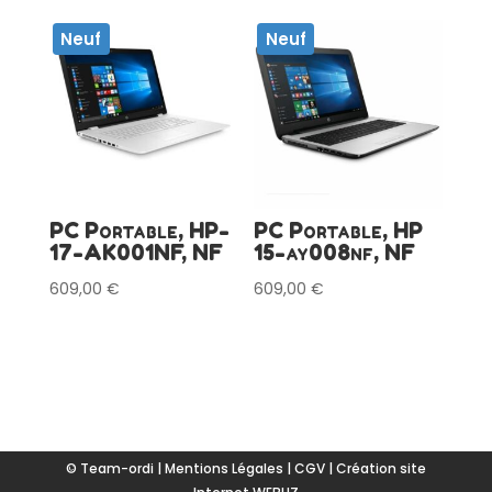
Neuf
Neuf
PC Portable, HP-
PC Portable, HP
17-AK001NF, NF
15-ay008nf, NF
609,00
€
609,00
€
© Team-ordi |
Mentions Légales
|
CGV
|
Création site