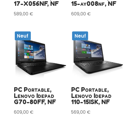
17-X056NF, NF
15-ay008nf, NF
589,00
€
609,00
€
Neuf
Neuf
PC Portable,
PC Portable,
Lenovo Idepad
Lenovo Idepad
G70-80FF, NF
110-15ISK, NF
609,00
€
569,00
€