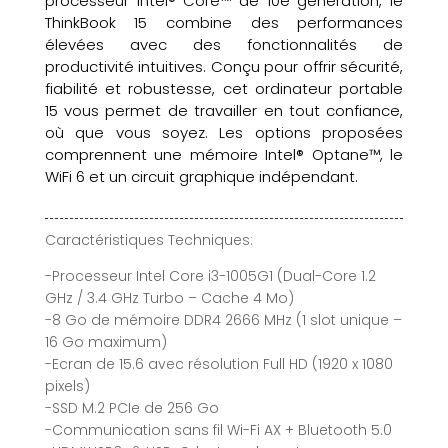
processeur Intel® Core™ de 10e génération, le
ThinkBook 15 combine des performances
élevées avec des fonctionnalités de
productivité intuitives. Conçu pour offrir sécurité,
fiabilité et robustesse, cet ordinateur portable
15 vous permet de travailler en tout confiance,
où que vous soyez. Les options proposées
comprennent une mémoire Intel® Optane™, le
WiFi 6 et un circuit graphique indépendant.
Caractéristiques Techniques:
-Processeur Intel Core i3-1005G1 (Dual-Core 1.2
GHz / 3.4 GHz Turbo – Cache 4 Mo)
-8 Go de mémoire DDR4 2666 MHz (1 slot unique –
16 Go maximum)
-Ecran de 15.6 avec résolution Full HD (1920 x 1080
pixels)
-SSD M.2 PCIe de 256 Go
-Communication sans fil Wi-Fi AX + Bluetooth 5.0