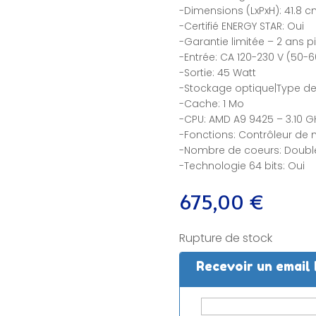
-Dimensions (LxPxH): 41.8 c
-Certifié ENERGY STAR: Oui
-Garantie limitée – 2 ans pi
-Entrée: CA 120-230 V (50-6
-Sortie: 45 Watt
-Stockage optique|Type de 
-Cache: 1 Mo
-CPU: AMD A9 9425 – 3.10 G
-Fonctions: Contrôleur de
-Nombre de coeurs: Doubl
-Technologie 64 bits: Oui
675,00
€
Rupture de stock
Recevoir un email 