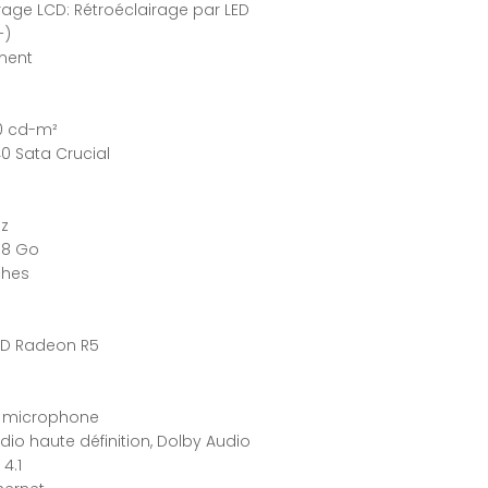
rage LCD: Rétroéclairage par LED
+)
ment
00 cd-m²
0 Sata Crucial
Hz
 8 Go
ches
MD Radeon R5
o, microphone
io haute définition, Dolby Audio
 4.1