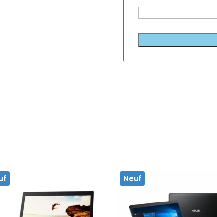
uf
Neuf