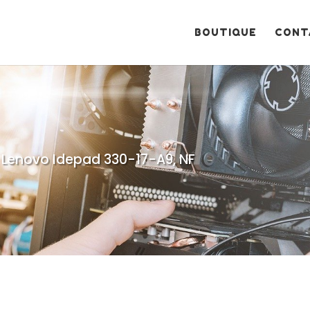
Recherche
de
produits
BOUTIQUE
CONT
, Lenovo Idepad 330-17-A9, NF