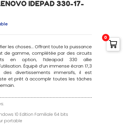
LENOVO IDEPAD 330-17-
able
0
lifier les choses… Offrant toute la puissance
t de gamme, complétée par des circuits
nts en option, l’Ideapad 330 allie
'utilisation. Équipé d’un immense écran 17,3
 des divertissements immersifs, il est
ste et prêt à accomplir toutes les tâches
demain.
s:
ndows 10 Edition Familiale 64 bits
ur portable