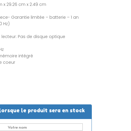
m x 29.26 cm x 2.49 cm
ece- Garantie limitée – batterie – 1 an
0 Hz)
lecteur: Pas de disque optique
Hz
 mémoire intégré
e coeur
lorsque le produit sera en stock