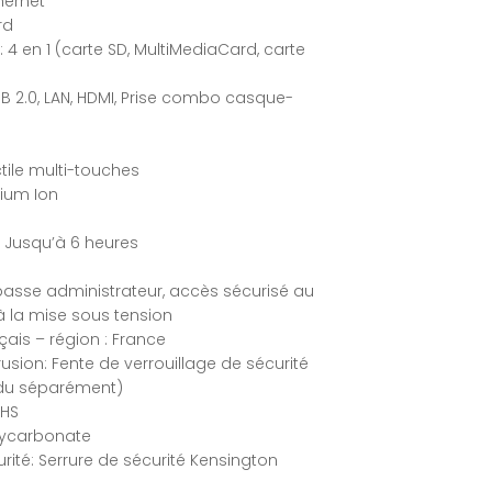
hernet
rd
4 en 1 (carte SD, MultiMediaCard, carte
USB 2.0, LAN, HDMI, Prise combo casque-
tile multi-touches
hium Ion
 Jusqu’à 6 heures
passe administrateur, accès sécurisé au
 la mise sous tension
çais – région : France
rusion: Fente de verrouillage de sécurité
ndu séparément)
oHS
olycarbonate
ité: Serrure de sécurité Kensington