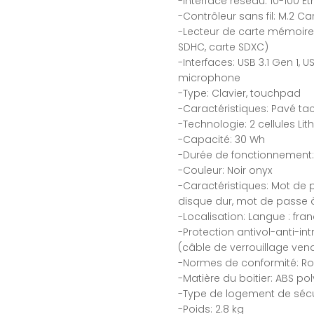
-Interface réseau: 10-100 Et
-Contrôleur sans fil: M.2 Ca
-Lecteur de carte mémoire: 
SDHC, carte SDXC)
-Interfaces: USB 3.1 Gen 1, 
microphone
-Type: Clavier, touchpad
-Caractéristiques: Pavé tac
-Technologie: 2 cellules Lit
-Capacité: 30 Wh
-Durée de fonctionnement:
-Couleur: Noir onyx
-Caractéristiques: Mot de 
disque dur, mot de passe à
-Localisation: Langue : fran
-Protection antivol-anti-int
(câble de verrouillage ve
-Normes de conformité: R
-Matière du boitier: ABS p
-Type de logement de sécur
-Poids: 2.8 kg