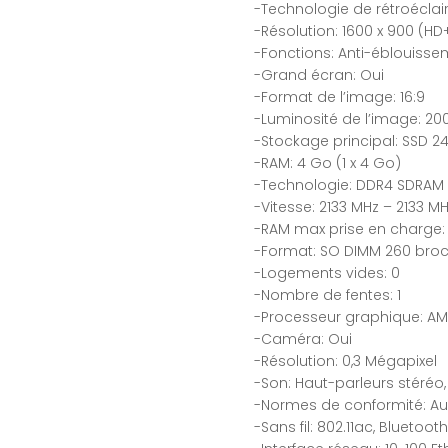
-Technologie de rétroéclai
-Résolution: 1600 x 900 (HD
-Fonctions: Anti-éblouisse
-Grand écran: Oui
-Format de l’image: 16:9
-Luminosité de l’image: 2
-Stockage principal: SSD 24
-RAM: 4 Go (1 x 4 Go)
-Technologie: DDR4 SDRAM
-Vitesse: 2133 MHz – 2133 M
-RAM max prise en charge:
-Format: SO DIMM 260 bro
-Logements vides: 0
-Nombre de fentes: 1
-Processeur graphique: A
-Caméra: Oui
-Résolution: 0,3 Mégapixel
-Son: Haut-parleurs stéré
-Normes de conformité: Aud
-Sans fil: 802.11ac, Bluetooth