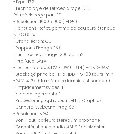
-Type: 17.3
-Technologie de rétroéclairage LCD:
Rétroéclairage par LED
-Résolution: 1600 x 900 ( HD+ )
-Fonctions: Reflet, gamme de couleurs étendue
NTSC 60 %
-Grand écran: Oui
-Rapport d’image: 16:9
-Luminosité d’image: 200 cd-m2
-Interface: SATA
-Lecteur optique: DVD±RW (±R DL) – DVD-RAM
-Stockage principal: 1 To HDD – 5400 tours-min
-RAM: 4 Go ( la mémoire fournie est soudée )
-Emplacementsvides: 1
-Nbre de logements: 1
-Processeur graphique: Intel HD Graphics
-Caméra: Webcam intégrée
-Résolution: VGA
-Son: Haut-parleurs stéréo , microphone
-Caractéristiques audio: ASUS SonicMaster
-Sans fil: 802.11n, Bluetooth 4.0