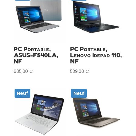
PC Portable,
PC Portable,
ASUS-F540LA,
Lenovo Idepad 110,
NF
NF
605,00
€
539,00
€
Neuf
Neuf