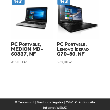
Neuf
Neuf
PC Portable,
PC Portable,
MEDION MD-
Lenovo Idepad
60337, NF
G70-80, NF
459,00
€
579,00
€
© Team-ordi |
Mentions Légales
|
CGV
|
Création site
Internet WEBUZ