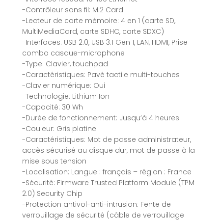
-Contrôleur sans fil: M.2 Card
-Lecteur de carte mémoire: 4 en 1 (carte SD,
MultiMediaCard, carte SDHC, carte SDXC)
-Interfaces: USB 2.0, USB 3.1 Gen 1, LAN, HDMI, Prise
combo casque-microphone
-Type: Clavier, touchpad
-Caractéristiques: Pavé tactile multi-touches
-Clavier numérique: Oui
-Technologie: Lithium Ion
-Capacité: 30 Wh
-Durée de fonctionnement: Jusqu’à 4 heures
-Couleur: Gris platine
-Caractéristiques: Mot de passe administrateur,
accès sécurisé au disque dur, mot de passe à la
mise sous tension
-Localisation: Langue : français – région : France
-Sécurité: Firmware Trusted Platform Module (TPM
2.0) Security Chip
-Protection antivol-anti-intrusion: Fente de
verrouillage de sécurité (câble de verrouillage