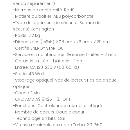
vendu séparément)
-Normes de conformité: RoHS
-Matière du boitier: ABS polycarbonate
-Type de logement de sécurité: Serrure de
sécurité Kensington
-Poids: 2.2 kg
-Dimensions (LxPxH): 37.8 cm x 26 cm x 2.29 cm
-Certifié ENERGY STAR: Oui
-Service et maintenance: Garantie limitée – 2 ans
-Garantie limitée – batterie – 1 an
-Entrée: CA 120-230 V (50-60 Hz)
-Sortie: 45 Watt
-Stockage optique|Type de lecteur: Pas de disque
optique
-Cache: 1 Mo
-CPU: AMD A9 9425 – 3.1 GHz
-Fonctions: Contrôleur de mémoire intégré
-Nombre de coeurs: Double coeur
-Technologie 64 bits: Oui
-Vitesse maximale en mode Turbo: 3.7 GHZ