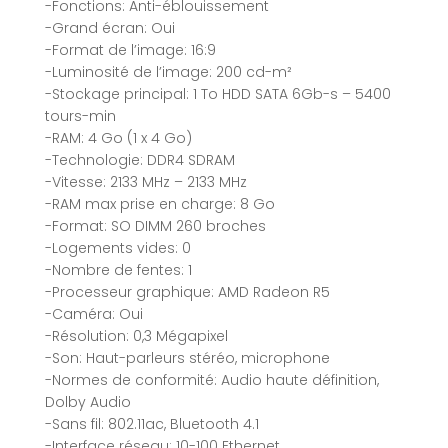
-Fonctions: Anti-éblouissement
-Grand écran: Oui
-Format de l’image: 16:9
-Luminosité de l’image: 200 cd-m²
-Stockage principal: 1 To HDD SATA 6Gb-s – 5400
tours-min
-RAM: 4 Go (1 x 4 Go)
-Technologie: DDR4 SDRAM
-Vitesse: 2133 MHz – 2133 MHz
-RAM max prise en charge: 8 Go
-Format: SO DIMM 260 broches
-Logements vides: 0
-Nombre de fentes: 1
-Processeur graphique: AMD Radeon R5
-Caméra: Oui
-Résolution: 0,3 Mégapixel
-Son: Haut-parleurs stéréo, microphone
-Normes de conformité: Audio haute définition,
Dolby Audio
-Sans fil: 802.11ac, Bluetooth 4.1
-Interface réseau: 10-100 Ethernet