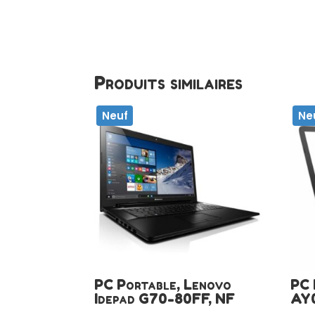
Produits similaires
Neuf
Ne
PC Portable, Lenovo
PC 
Idepad G70-80FF, NF
AY