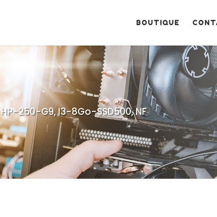
Recherche
de
produits
BOUTIQUE
CONT
, HP-250-G9, I3-8Go-SSD500, NF