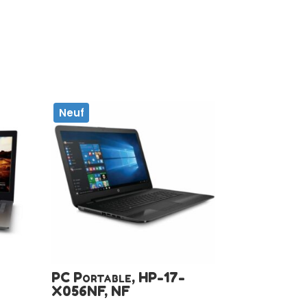
Neuf
PC Portable, HP-17-
X056NF, NF