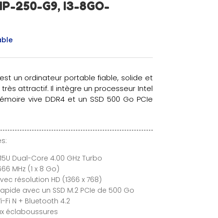
P-250-G9, I3-8GO-
able
st un ordinateur portable fiable, solide et
très attractif. Il intègre un processeur Intel
mémoire vive DDR4 et un SSD 500 Go PCIe
s:
1215U Dual-Core 4.00 GHz Turbo
6 MHz (1 x 8 Go)
avec résolution HD (1366 x 768)
rapide avec un SSD M.2 PCIe de 500 Go
Fi N + Bluetooth 4.2
aux éclaboussures