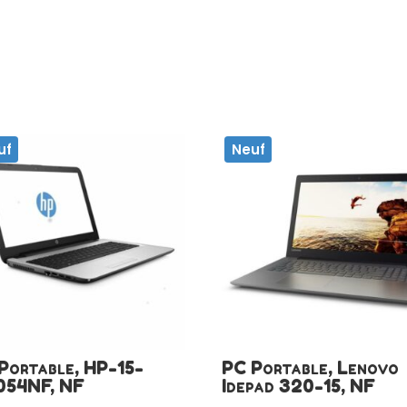
uf
Neuf
Portable, HP-15-
PC Portable, Lenovo
054NF, NF
Idepad 320-15, NF