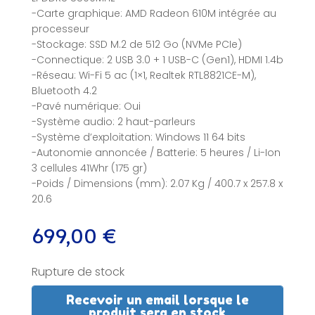
-Carte graphique: AMD Radeon 610M intégrée au
processeur
-Stockage: SSD M.2 de 512 Go (NVMe PCIe)
-Connectique: 2 USB 3.0 + 1 USB-C (Gen1), HDMI 1.4b
-Réseau: Wi-Fi 5 ac (1×1, Realtek RTL8821CE-M),
Bluetooth 4.2
-Pavé numérique: Oui
-Système audio: 2 haut-parleurs
-Système d’exploitation: Windows 11 64 bits
-Autonomie annoncée / Batterie: 5 heures / Li-Ion
3 cellules 41Whr (175 gr)
-Poids / Dimensions (mm): 2.07 Kg / 400.7 x 257.8 x
20.6
699,00
€
Rupture de stock
Recevoir un email lorsque le
produit sera en stock