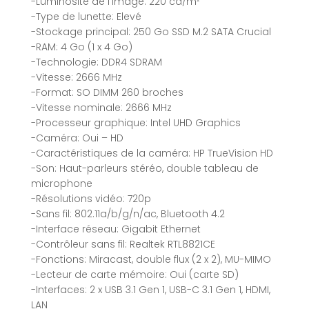
-Luminosité de l’image: 220 cd/m²
-Type de lunette: Elevé
-Stockage principal: 250 Go SSD M.2 SATA Crucial
-RAM: 4 Go (1 x 4 Go)
-Technologie: DDR4 SDRAM
-Vitesse: 2666 MHz
-Format: SO DIMM 260 broches
-Vitesse nominale: 2666 MHz
-Processeur graphique: Intel UHD Graphics
-Caméra: Oui – HD
-Caractéristiques de la caméra: HP TrueVision HD
-Son: Haut-parleurs stéréo, double tableau de
microphone
-Résolutions vidéo: 720p
-Sans fil: 802.11a/b/g/n/ac, Bluetooth 4.2
-Interface réseau: Gigabit Ethernet
-Contrôleur sans fil: Realtek RTL8821CE
-Fonctions: Miracast, double flux (2 x 2), MU-MIMO
-Lecteur de carte mémoire: Oui (carte SD)
-Interfaces: 2 x USB 3.1 Gen 1, USB-C 3.1 Gen 1, HDMI,
LAN