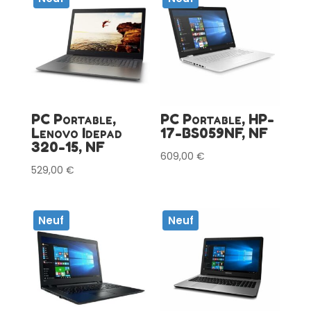
PC Portable,
PC Portable, HP-
Lenovo Idepad
17-BS059NF, NF
320-15, NF
609,00
€
529,00
€
Neuf
Neuf