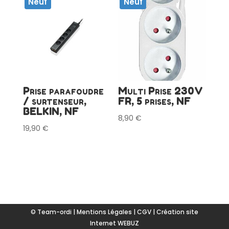
Neuf
Neuf
Prise parafoudre
Multi Prise 230V
/ surtenseur,
FR, 5 prises, NF
BELKIN, NF
8,90
€
19,90
€
© Team-ordi |
Mentions Légales
|
CGV
|
Création site
Internet WEBUZ