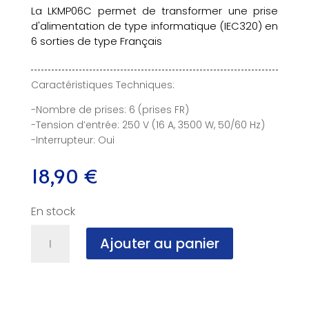
La LKMP06C permet de transformer une prise
d'alimentation de type informatique (IEC320) en
6 sorties de type Français
Caractéristiques Techniques:
-Nombre de prises: 6 (prises FR)
-Tension d’entrée: 250 V (16 A, 3500 W, 50/60 Hz)
-Interrupteur: Oui
18,90
€
En stock
quantité
Ajouter au panier
de
Multi
Prise
IEC
vers