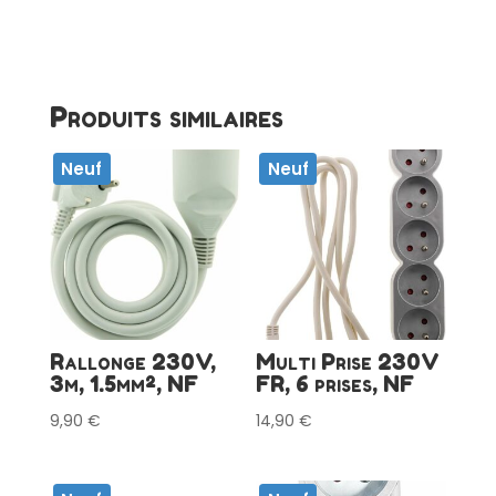
FR,
6
prises,
NF
Produits similaires
Neuf
Neuf
Rallonge 230V,
Multi Prise 230V
3m, 1.5mm², NF
FR, 6 prises, NF
9,90
€
14,90
€