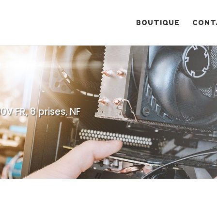
Recherche
de
produits
BOUTIQUE
CONT
30V FR, 8 prises, NF