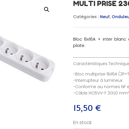
MULTI PRISE 230
Catégories :
Neuf
,
Onduleur
Bloc 8x16A + inter blanc
plate.
Caractéristiques Technique
-Bloc multiprise 8x16A (2P+T
-Interrupteur à lumineux
-Conforme au normes NF et
-Câble HO5VV-F 3G1,0 mm² 
15,50
€
En stock