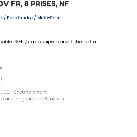
V FR, 8 PRISES, NF
 / Parafoudre / Multi-Prise
 câble 3G1 1,5 m équipé d'une fiche extra
s:
)
 CE – Securité enfant
d’une longueur de 1,5 mètres