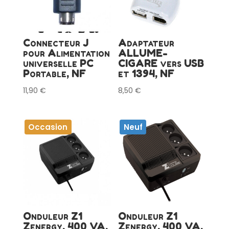
Connecteur J
Adaptateur
pour Alimentation
ALLUME-
universelle PC
CIGARE vers USB
Portable, NF
et 1394, NF
11,90
€
8,50
€
Occasion
Neuf
Onduleur Z1
Onduleur Z1
Zenergy, 400 VA,
Zenergy, 400 VA,