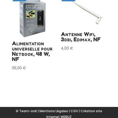
Antenne Wifi,
3dbi, Edimax, NF
Alimentation
universelle pour
4,00
€
Netbook, 48 W,
NF
36,00
€
© Team-ordi |
Mentions Légales
|
CGV
|
Création site
Internet WEBUZ