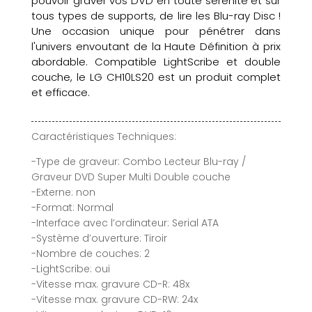
pouvoir graver vos DVD en toute sérénité et sur
tous types de supports, de lire les Blu-ray Disc !
Une occasion unique pour pénétrer dans
l'univers envoutant de la Haute Définition à prix
abordable. Compatible LightScribe et double
couche, le LG CH10LS20 est un produit complet
et efficace.
Caractéristiques Techniques:
-Type de graveur: Combo Lecteur Blu-ray /
Graveur DVD Super Multi Double couche
-Externe: non
-Format: Normal
-Interface avec l’ordinateur: Serial ATA
-Système d’ouverture: Tiroir
-Nombre de couches: 2
-LightScribe: oui
-Vitesse max. gravure CD-R: 48x
-Vitesse max. gravure CD-RW: 24x