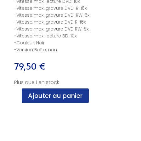
-Vitesse max. lecture DVD: 16x
-Vitesse max. gravure DVD-R: 16x
-Vitesse max. gravure DVD-RW: 6x
-Vitesse max. gravure DVD R: 16x
-Vitesse max. gravure DVD RW: 8x
-Vitesse max. lecture BD: 10x
-Couleur: Noir
-Version Boîte: non
79,50
€
Plus que 1 en stock
Ajouter au panier
quantité
de
Graveur
DVD,
Lecteur
Blu-
ray,