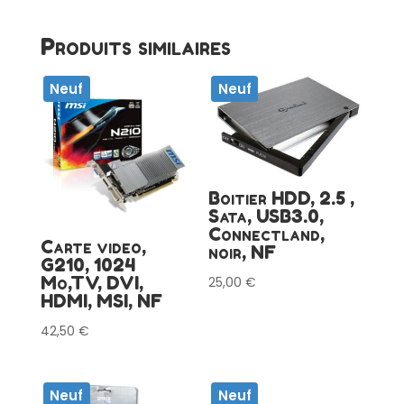
Sata,
noir,
Produits similaires
LightScrib,
NF
Neuf
Neuf
Boitier HDD, 2.5 ,
Sata, USB3.0,
Connectland,
Carte video,
noir, NF
G210, 1024
Mo,TV, DVI,
25,00
€
HDMI, MSI, NF
42,50
€
Neuf
Neuf