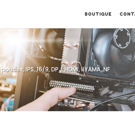
Recherche
de
produits
BOUTIQUE
CONT
pouces, IPS, 16/9, DP / HDMI, IIYAMA, NF