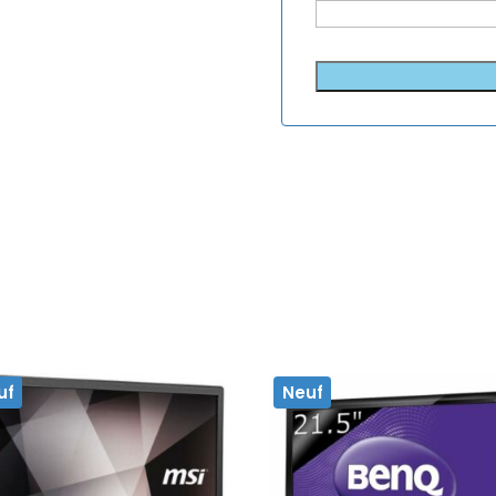
uf
Neuf