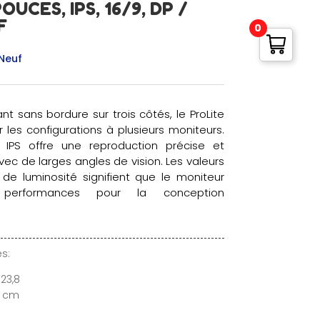
UCES, IPS, 16/9, DP /
F
0
Neuf
t sans bordure sur trois côtés, le ProLite
 les configurations à plusieurs moniteurs.
 IPS offre une reproduction précise et
ec de larges angles de vision. Les valeurs
de luminosité signifient que le moniteur
es performances pour la conception
s:
 23,8
5 cm