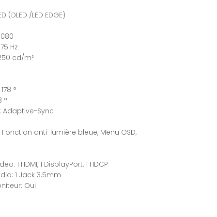
ED (DLED /LED EDGE)
1080
 75 Hz
 250 cd/m²
 178 °
8 °
: Adaptive-Sync
: Fonction anti-lumière bleue, Menu OSD,
eo: 1 HDMI, 1 DisplayPort, 1 HDCP
dio: 1 Jack 3.5mm
niteur: Oui