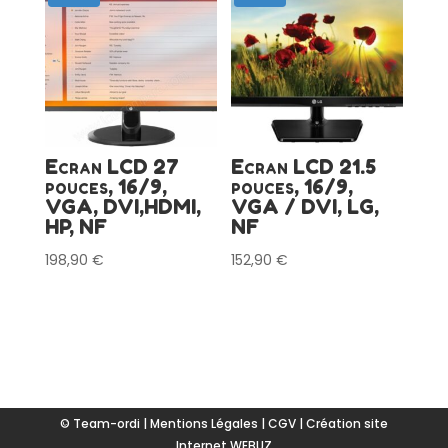
Ecran LCD 27
Ecran LCD 21.5
pouces, 16/9,
pouces, 16/9,
VGA, DVI,HDMI,
VGA / DVI, LG,
HP, NF
NF
198,90
€
152,90
€
© Team-ordi |
Mentions Légales
|
CGV
|
Création site
Internet WEBUZ