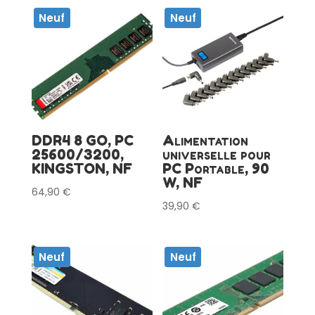
Neuf
Neuf
DDR4 8 GO, PC
Alimentation
25600/3200,
universelle pour
KINGSTON, NF
PC Portable, 90
W, NF
64,90
€
39,90
€
Neuf
Neuf