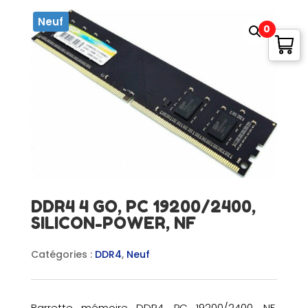
Neuf
0
DDR4 4 GO, PC 19200/2400,
SILICON-POWER, NF
Catégories :
DDR4
,
Neuf
Barrette mémoire DDR4, PC 19200/2400, NF.