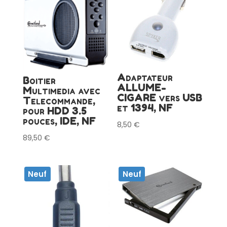
Adaptateur
Boitier
ALLUME-
Multimedia avec
CIGARE vers USB
Telecommande,
et 1394, NF
pour HDD 3.5
pouces, IDE, NF
8,50
€
89,50
€
Neuf
Neuf