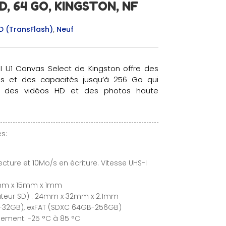
, 64 GO, KINGSTON, NF
D (TransFlash)
,
Neuf
 U1 Canvas Select de Kingston offre des
es et des capacités jusqu’à 256 Go qui
er des vidéos HD et des photos haute
s:
ture et 10Mo/s en écriture. Vitesse UHS-I
1mm x 15mm x 1mm
teur SD) : 24mm x 32mm x 2.1mm
-32GB), exFAT (SDXC 64GB-256GB)
ement: -25 °C à 85 °C