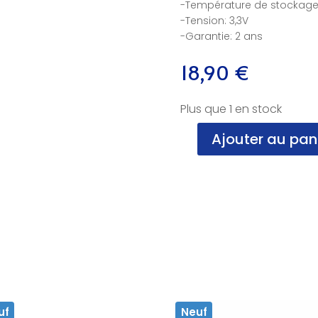
-Température de stockage:
-Tension: 3,3V
-Garantie: 2 ans
18,90
€
Plus que 1 en stock
Ajouter au pan
quantité
de
Carte
micro
SD,
64
go,
KINGSTON,
NF
uf
Neuf