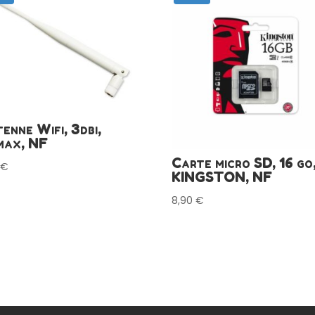
enne Wifi, 3dbi,
max, NF
Carte micro SD, 16 go
0
€
KINGSTON, NF
8,90
€