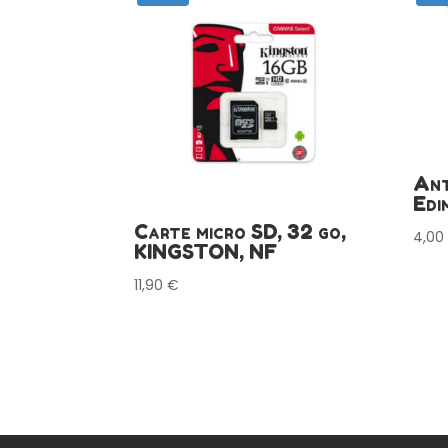
Ant
Edi
Carte micro SD, 32 go,
4,0
KINGSTON, NF
11,90
€