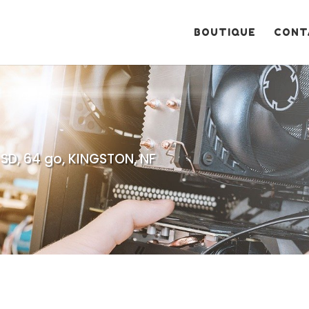
Recherche
de
produits
BOUTIQUE
CONT
SD, 64 go, KINGSTON, NF