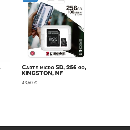
,
Carte micro SD, 256 go,
KINGSTON, NF
43,50
€