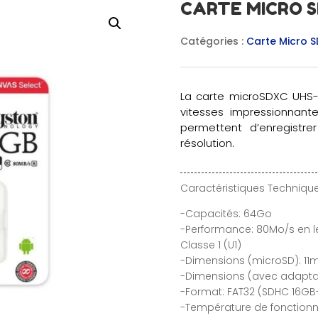
CARTE MICRO SD
Catégories :
Carte Micro S
La carte microSDXC UHS-I
vitesses impressionnant
permettent d’enregistr
résolution.
Caractéristiques Technique
-Capacités: 64Go
-Performance: 80Mo/s en lec
Classe 1 (U1)
-Dimensions (microSD): 1
-Dimensions (avec adapta
-Format: FAT32 (SDHC 16GB
-Température de fonctionn