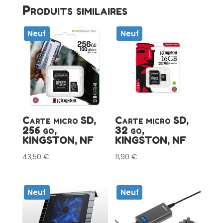
Produits similaires
Neuf
Neuf
Carte micro SD,
Carte micro SD,
256 go,
32 go,
KINGSTON, NF
KINGSTON, NF
43,50
€
11,90
€
Neuf
Neuf