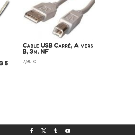
Cable USB Carré, A vers
B, 3m, NF
7,90
€
B 5