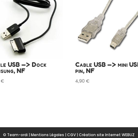
le USB —> Dock
Cable USB —> mini US
sung, NF
pin, NF
0
€
4,90
€
© Team-ordi |
Mentions Légales
|
CGV
|
Création site Internet WEBUZ