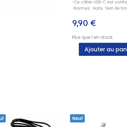
-Ce câble USB-C est confor
-Normes : Rohs. Test de fo
9,90
€
Plus que 1 en stock
Ajouter au pan
quantité
de
Cable
USB
Carré
vers
USB-
C,
1.00m,
NF
uf
Neuf