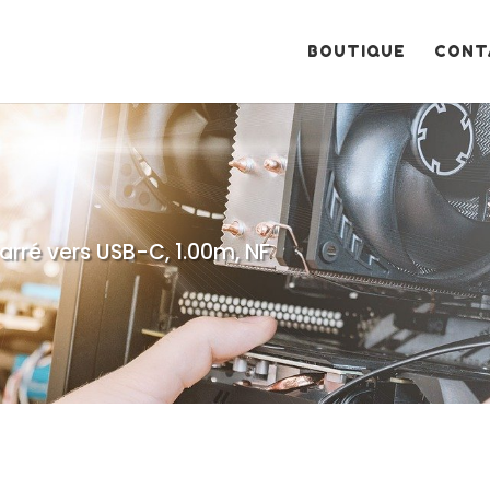
Recherche
de
produits
BOUTIQUE
CONT
rré vers USB-C, 1.00m, NF