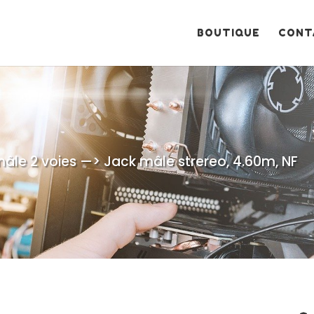
Recherche
de
produits
BOUTIQUE
CONT
âle 2 voies —> Jack mâle strereo, 4.60m, NF