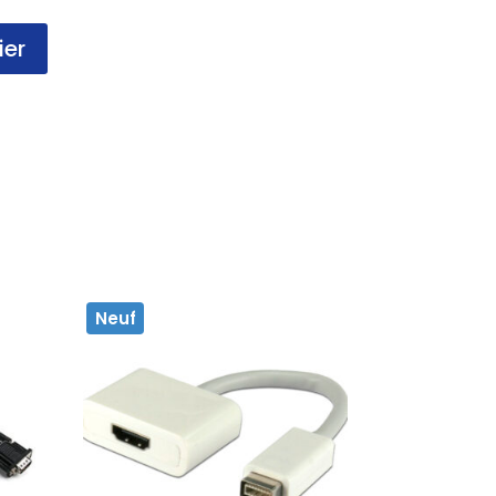
ier
Neuf