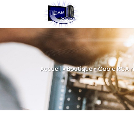
Accueil
»
Boutique
»
Cable RCA m